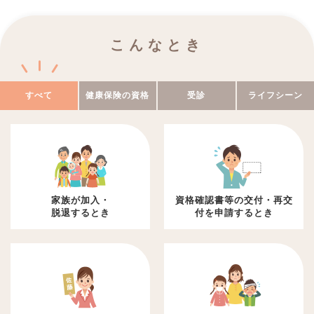
2026年04月01日
INFO
機関誌（マイヘルス）２０２６年春号が掲載されました。
こんなとき
すべて
健康保険の資格
受診
ライフシーン
家族が加入・
資格確認書等の交付・再交
脱退するとき
付を申請するとき